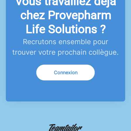
Vous travaillez déjà
chez Provepharm
Life Solutions ?
Recrutons ensemble pour
trouver votre prochain collègue.
Connexion